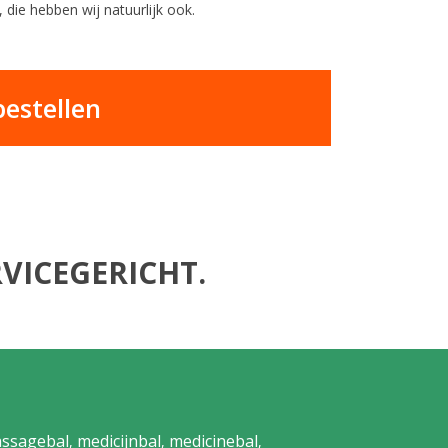
 die hebben wij natuurlijk ook.
estellen
VICEGERICHT.
ssagebal
medicijnbal
medicinebal
,
,
,