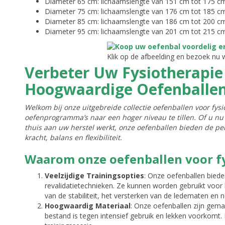
Diameter 65 cm: lichaamslengte van 151 cm tot 175 c
Diameter 75 cm: lichaamslengte van 176 cm tot 185 c
Diameter 85 cm: lichaamslengte van 186 cm tot 200 c
Diameter 95 cm: lichaamslengte van 201 cm tot 215 c
Klik op de afbeelding en bezoek nu
Verbeter Uw Fysiotherapi
Hoogwaardige Oefenballe
Welkom bij onze uitgebreide collectie oefenballen voor fys
oefenprogramma’s naar een hoger niveau te tillen. Of u nu
thuis aan uw herstel werkt, onze oefenballen bieden de p
kracht, balans en flexibiliteit.
Waarom onze oefenballen voor f
Veelzijdige Trainingsopties
: Onze oefenballen bied
revalidatietechnieken. Ze kunnen worden gebruikt voor 
van de stabiliteit, het versterken van de ledematen en 
Hoogwaardig Materiaal
: Onze oefenballen zijn gem
bestand is tegen intensief gebruik en lekken voorkomt.