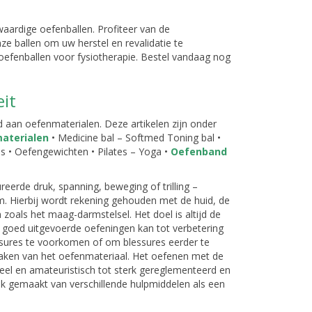
rdige oefenballen. Profiteer van de
ze ballen om uw herstel en revalidatie te
oefenballen voor fysiotherapie. Bestel vandaag nog
eit
aan oefenmaterialen. Deze artikelen zijn onder
aterialen
• Medicine bal – Softmed Toning bal •
s • Oefengewichten • Pilates – Yoga •
Oefenband
eerde druk, spanning, beweging of trilling –
. Hierbij wordt rekening gehouden met de huid, de
zoals het maag-darmstelsel. Het doel is altijd de
n goed uitgevoerde oefeningen kan tot verbetering
ssures te voorkomen of om blessures eerder te
maken van het oefenmateriaal. Het oefenen met de
el en amateuristisch tot sterk gereglementeerd en
ik gemaakt van verschillende hulpmiddelen als een