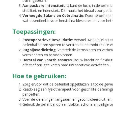
trainingssessie.
Aanpasbare Intensiteit
: U kunt de lucht in de oefe
stabiliteit en intensiteit. Dit maakt het ideaal voor patië
Verhoogde Balans en Coördinatie
: Door te oefenen 
wat essentieel is voor herstel na blessures en voor he
Toepassingen:
Postoperatieve Revalidatie
: Versnel uw herstel na 
oefenballen om spieren te versterken en mobiliteit te v
Rugpijnverlichting
: Versterk de kernspieren en verb
verminderen en te voorkomen.
Herstel van Sportblessures
: Bouw kracht en flexibil
effectief terug te keren naar uw sportieve activiteiten.
Hoe te gebruiken:
Zorg ervoor dat de oefenbal opgeblazen is tot de gewe
Raadpleeg een fysiotherapeut voor geschikte oefeninge
behoeften.
Voer de oefeningen langzaam en gecontroleerd uit, en 
Gebruik de oefenbal op een vlakke, schone en veilige o