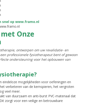
m
m
m
m
 www.framo.nl
e met Onze
n
iotherapie, ontworpen om uw revalidatie- en
 een professionele fysiotherapeut bent of gewoon
erfecte ondersteuning voor het opbouwen van
ysiotherapie?
en eindeloze mogelijkheden voor oefeningen en
het verbeteren van de kernspieren, het vergroten
nog veel meer.
aakt van duurzaam en anti-burst PVC-materiaal dat
 Dit zorgt voor een veilige en betrouwbare