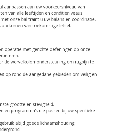
nbal aanpassen aan uw voorkeursniveau van
nten van alle leeftijden en conditieniveaus.
met onze bal traint u uw balans en coördinatie,
t voorkomen van toekomstige letsel.
een operatie met gerichte oefeningen op onze
erbeteren.
eter de wervelkolomondersteuning om rugpijn te
iteit op rond de aangedane gebieden om veilig en
nste grootte en stevigheid.
n en programma’s die passen bij uw specifieke
gebruik altijd goede lichaamshouding.
ndergrond.