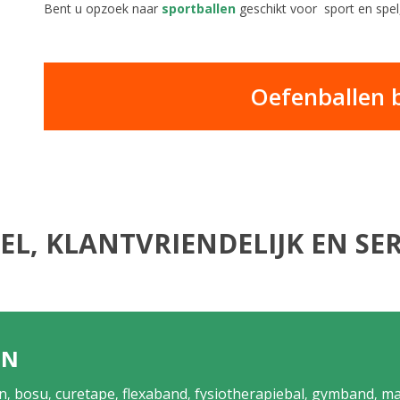
Bent u opzoek naar
sportballen
geschikt voor sport en spel,
Oefenballen b
EL, KLANTVRIENDELIJK EN SER
EN
n
bosu
curetape
flexaband
fysiotherapiebal
gymband
ma
,
,
,
,
,
,