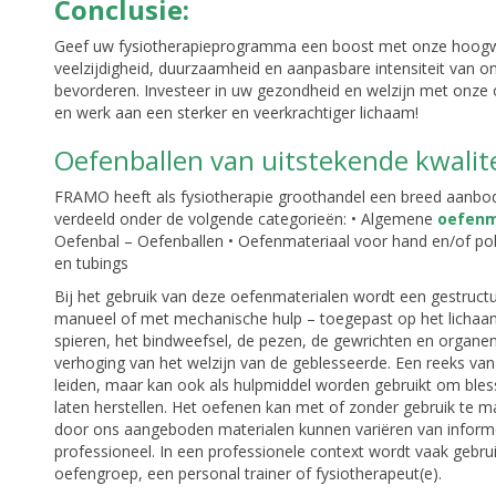
Conclusie:
Geef uw fysiotherapieprogramma een boost met onze hoogwaa
veelzijdigheid, duurzaamheid en aanpasbare intensiteit van on
bevorderen. Investeer in uw gezondheid en welzijn met onze 
en werk aan een sterker en veerkrachtiger lichaam!
Oefenballen van uitstekende kwalit
FRAMO heeft als fysiotherapie groothandel een breed aanbod 
verdeeld onder de volgende categorieën: • Algemene
oefenm
Oefenbal – Oefenballen • Oefenmateriaal voor hand en/of pol
en tubings
Bij het gebruik van deze oefenmaterialen wordt een gestructur
manueel of met mechanische hulp – toegepast op het lichaam
spieren, het bindweefsel, de pezen, de gewrichten en organen 
verhoging van het welzijn van de geblesseerde. Een reeks va
leiden, maar kan ook als hulpmiddel worden gebruikt om ble
laten herstellen. Het oefenen kan met of zonder gebruik te 
door ons aangeboden materialen kunnen variëren van informe
professioneel. In een professionele context wordt vaak gebru
oefengroep, een personal trainer of fysiotherapeut(e).