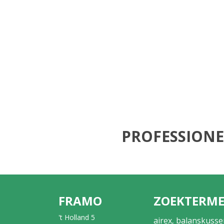
PROFESSIONE
FRAMO
ZOEKTERM
't Holland 5
airex
balanskusse
,